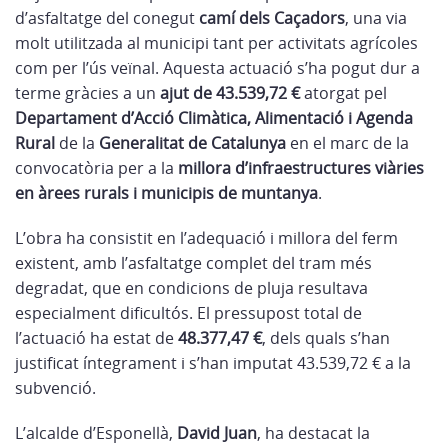
d’asfaltatge del conegut
camí dels Caçadors
, una via
molt utilitzada al municipi tant per activitats agrícoles
com per l’ús veïnal. Aquesta actuació s’ha pogut dur a
terme gràcies a un
ajut de 43.539,72 €
atorgat pel
Departament d’Acció Climàtica, Alimentació i Agenda
Rural
de la
Generalitat de Catalunya
en el marc de la
convocatòria per a la
millora d’infraestructures viàries
en àrees rurals i municipis de muntanya
.
L’obra ha consistit en l’adequació i millora del ferm
existent, amb l’asfaltatge complet del tram més
degradat, que en condicions de pluja resultava
especialment dificultós. El pressupost total de
l’actuació ha estat de
48.377,47 €
, dels quals s’han
justificat íntegrament i s’han imputat 43.539,72 € a la
subvenció.
L’alcalde d’Esponellà,
David Juan
, ha destacat la