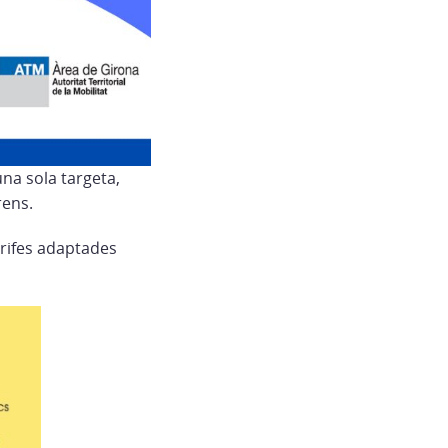
una sola targeta,
rens.
arifes adaptades