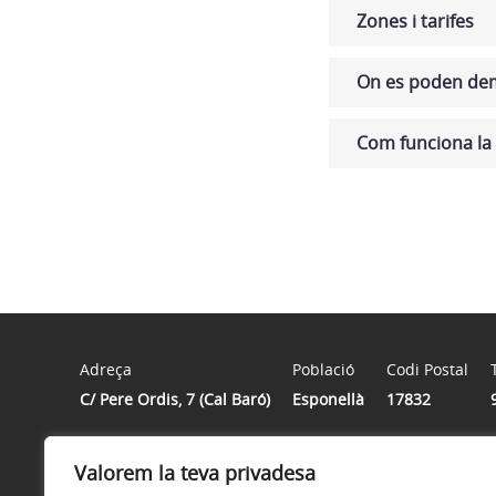
Zones i tarifes
On es poden dem
Com funciona la 
Adreça
Població
Codi Postal
C/ Pere Ordis, 7 (Cal Baró)
Esponellà
17832
Valorem la teva privadesa
Horari