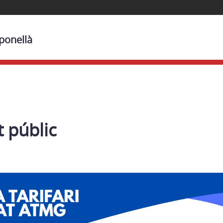
sponellà
 públic