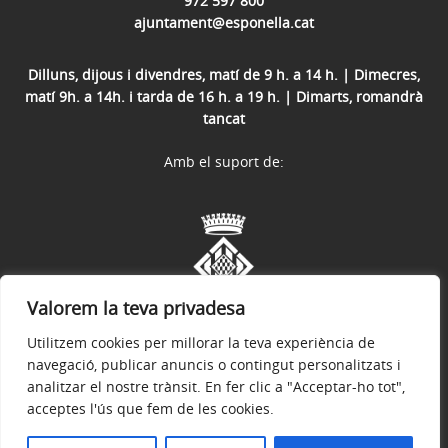
972 597 800
ajuntament@esponella.cat
Dilluns, dijous i divendres, matí de 9 h. a 14 h. | Dimecres,
matí 9h. a 14h. i tarda de 16 h. a 19 h. | Dimarts, romandrà
tancat
Amb el suport de:
Valorem la teva privadesa
Utilitzem cookies per millorar la teva experiència de
navegació, publicar anuncis o contingut personalitzats i
analitzar el nostre trànsit. En fer clic a "Acceptar-ho tot",
acceptes l'ús que fem de les cookies.
Avís legal
Política de privacitat
Accessibilitat
© 2026
Web oficial de l'Ajuntament d'Esponellà