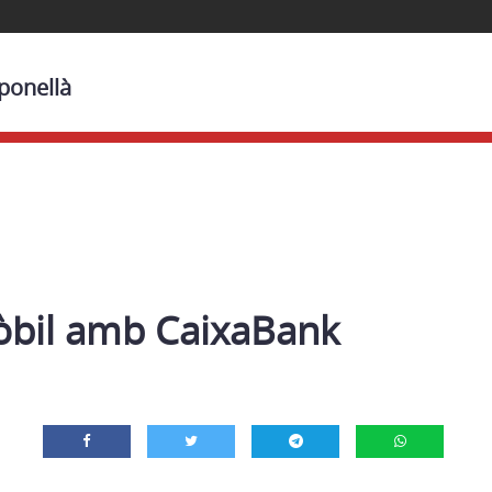
sponellà
bil amb CaixaBank