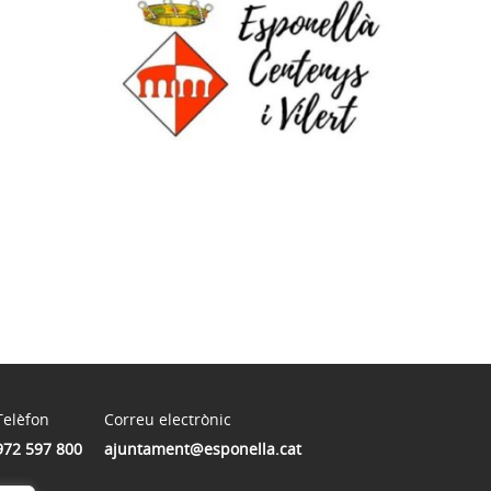
Telèfon
Correu electrònic
972 597 800
ajuntament@esponella.cat