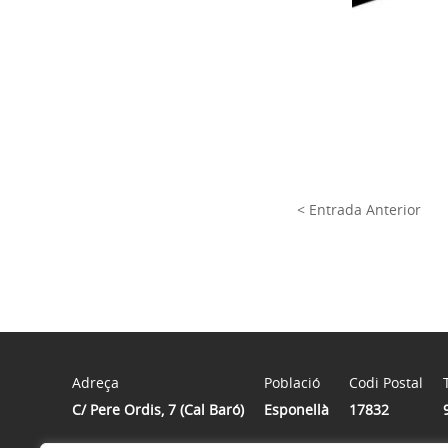
< Entrada Anterior
Adreça
Població
Codi Postal
C/ Pere Ordis, 7 (Cal Baró)
Esponellà
17832